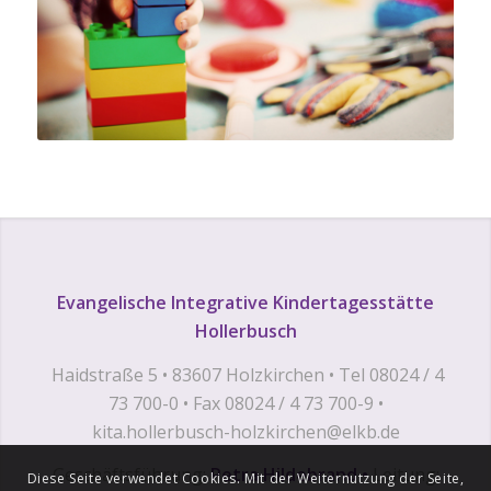
Evangelische Integrative Kindertagesstätte
Hollerbusch
Haidstraße 5 • 83607 Holzkirchen • Tel 08024 / 4
73 700-0 • Fax 08024 / 4 73 700-9 •
kita.hollerbusch-holzkirchen@elkb.de
Geschäftsführung:
Petra Hildebrand •
Leitung:
Diese Seite verwendet Cookies. Mit der Weiternutzung der Seite,