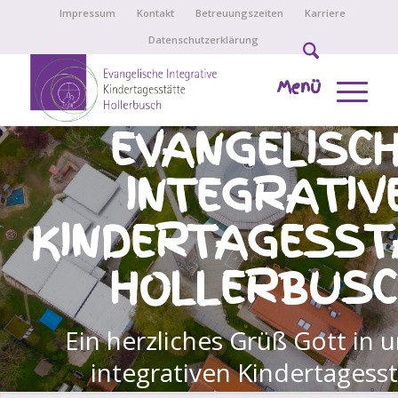
Impressum
Kontakt
Betreuungszeiten
Karriere
Datenschutzerklärung
Menü
EVANGELISC
INTEGRATIV
KINDERTAGESST
HOLLERBUSC
Ein herzliches Grüß Gott in 
integrativen Kindertagesst